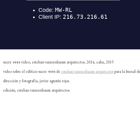
sucre 4444 video, esteban-tannenbaum arquitectos, 2014, caba, 2015
video sobre el edificio sucre 4444 de
esteban tannenbaum arquitectos
para la bienal d
dirección y fotografía, javier agustín rojas.
edición, esteban tannenbaum arquitectos.