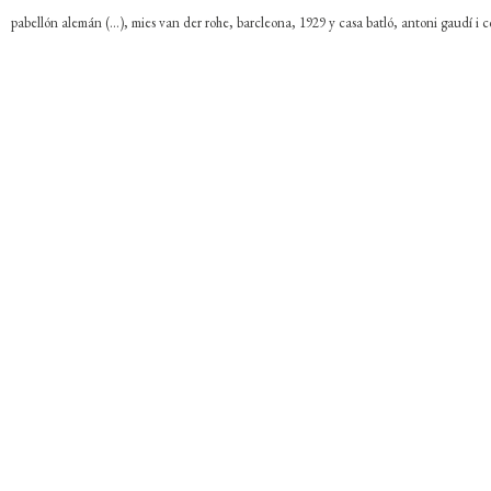
pabellón alemán (...), mies van der rohe, barcleona, 1929 y casa batló, antoni gaudí i 