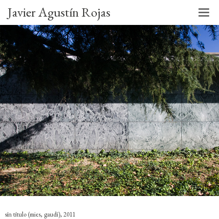
Javier Agustín Rojas
sín título (mies, gaudí), 2011