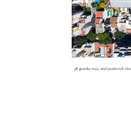
ph guardia vieja, ariel jacubovich ofi